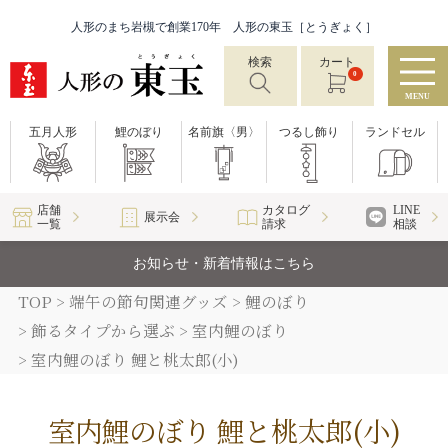
人形のまち岩槻で創業170年 人形の東玉［とうぎょく］
検索
カート
0
MENU
五月人形
鯉のぼり
名前旗〈男〉
つるし飾り
ランドセル
店舗
カタログ
LINE
展示会
一覧
請求
相談
お知らせ・新着情報はこちら
TOP
端午の節句関連グッズ
鯉のぼり
飾るタイプから選ぶ
室内鯉のぼり
室内鯉のぼり 鯉と桃太郎(小)
室内鯉のぼり 鯉と桃太郎(小)