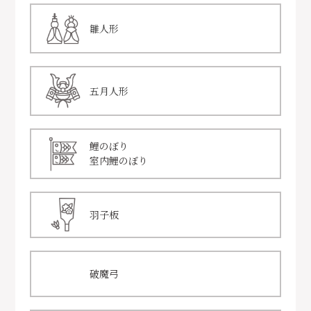
雛人形
五月人形
鯉のぼり
室内鯉のぼり
羽子板
破魔弓