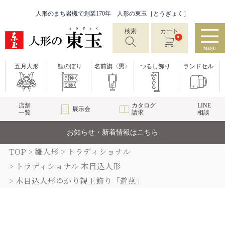
人形のまち岩槻で創業170年 人形の東玉［とうぎょく］
検索
カート
0
MENU
五月人形
鯉のぼり
名前旗〈男〉
つるし飾り
ランドセル
店舗
カタログ
LINE
展示会
一覧
請求
相談
お知らせ・新着情報はこちら
TOP
雛人形
トラディショナル
トラディショナル 木目込人形
木目込人形ゆかり親王飾り「遊燕」