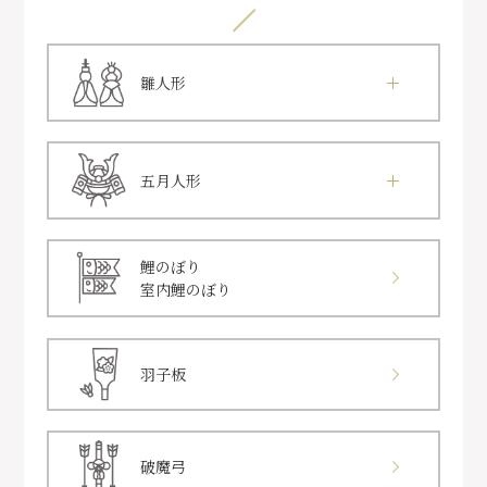
雛人形
五月人形
鯉のぼり
室内鯉のぼり
羽子板
破魔弓