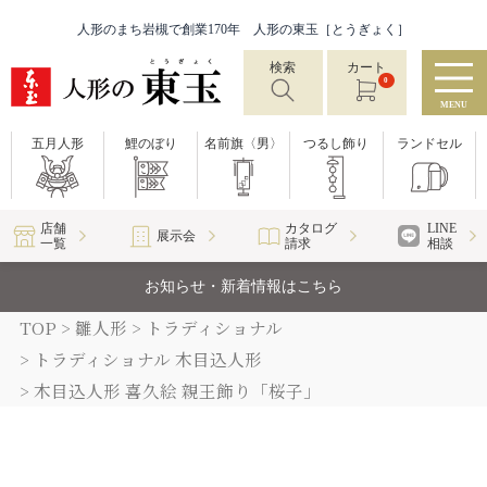
人形のまち岩槻で創業170年 人形の東玉［とうぎょく］
検索
カート
0
MENU
五月人形
鯉のぼり
名前旗〈男〉
つるし飾り
ランドセル
店舗
カタログ
LINE
展示会
一覧
請求
相談
お知らせ・新着情報はこちら
TOP
雛人形
トラディショナル
トラディショナル 木目込人形
木目込人形 喜久絵 親王飾り「桜子」