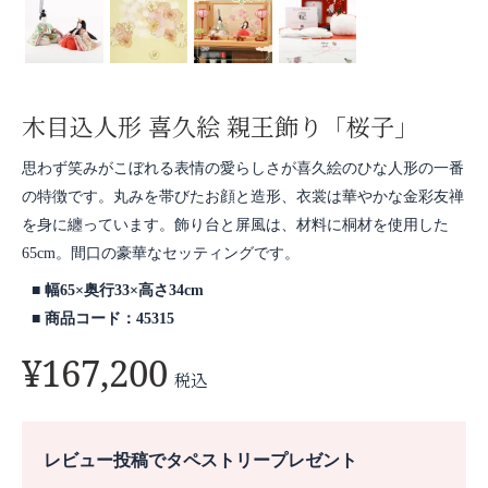
木目込人形 喜久絵 親王飾り「桜子」
思わず笑みがこぼれる表情の愛らしさが喜久絵のひな人形の一番
の特徴です。丸みを帯びたお顔と造形、衣裳は華やかな金彩友禅
を身に纏っています。飾り台と屏風は、材料に桐材を使用した
65cm。間口の豪華なセッティングです。
幅65×奥行33×高さ34cm
商品コード：45315
¥
167,200
税込
レビュー投稿でタペストリープレゼント