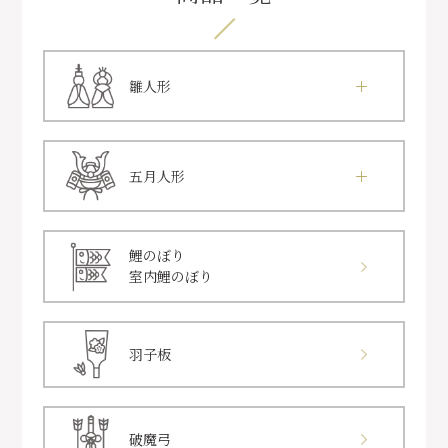
雛人形
五月人形
鯉のぼり
室内鯉のぼり
羽子板
破魔弓