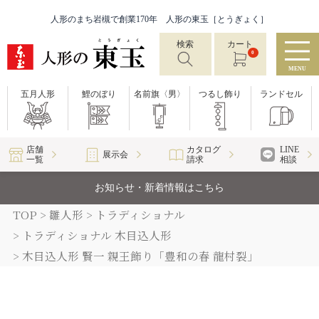
人形のまち岩槻で創業170年 人形の東玉［とうぎょく］
検索
カート
0
MENU
五月人形
鯉のぼり
名前旗〈男〉
つるし飾り
ランドセル
店舗
カタログ
LINE
展示会
一覧
請求
相談
お知らせ・新着情報はこちら
TOP
雛人形
トラディショナル
トラディショナル 木目込人形
木目込人形 賢一 親王飾り「豊和の春 龍村裂」