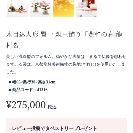
木目込人形 賢一 親王飾り「豊和の春 龍
村裂」
美しい流線型のフォルム。穏やかな表情は、まるで仏像を想わせ
ます。衣裳は、京都龍村美術織物の裂地(きれじ)を使用いたしま
した。
幅65×奥行30×高さ31cm
商品コード：41316
¥
275,000
税込
レビュー投稿でタペストリープレゼント