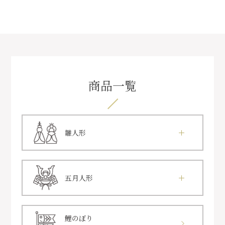
商品一覧
雛人形
五月人形
鯉のぼり