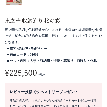
東之華 収納飾り 桜の彩
東之華の繊細な色彩感覚から生まれる、金銀糸の絢爛豪華な金襴
衣裳。桜色の収納飾台や屏風、行灯にいたるまで桜で彩られたお
ひなさま。
幅55×奥行31×高さ57ｃｍ
商品コード：34661
セット内容：人形・収納箱・行燈・花飾り・前飾り・作札
¥
225,500
税込
レビュー投稿でタペストリープレゼント
商品ご購入後、お決めいただいた商品ページからレビュー投稿
していただけるお客様限定で、タペストリーをプレゼントいた