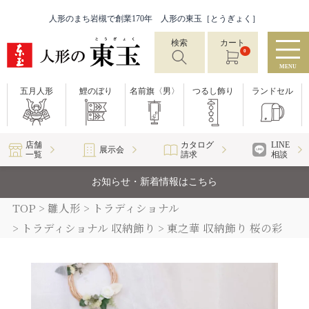
人形のまち岩槻で創業170年 人形の東玉［とうぎょく］
検索
カート
0
MENU
五月人形
鯉のぼり
名前旗〈男〉
つるし飾り
ランドセル
店舗
カタログ
LINE
展示会
一覧
請求
相談
お知らせ・新着情報はこちら
TOP
雛人形
トラディショナル
トラディショナル 収納飾り
東之華 収納飾り 桜の彩