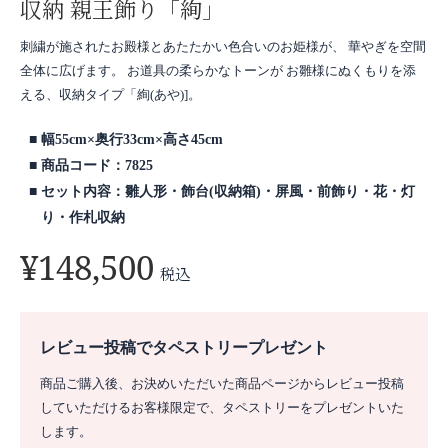
収納 親王飾り「絢」
刺繍が施されたお殿様とあたたかい色合いのお姫様が、 華やぎを空間
全体に広げます。 お道具の柔らかなトーンが お雛様にぬくもりを添
える、収納タイプ「絢(あや)]。
幅55cm×奥行33cm×高さ45cm
商品コード：7825
セット内容：雛人形・飾台(収納箱)・屏風・前飾り・花・灯
り・作札収納
¥
148,500
税込
レビュー投稿でタペストリープレゼント
商品ご購入後、お決めいただいた商品ページからレビュー投稿
していただけるお客様限定で、タペストリーをプレゼントいた
します。