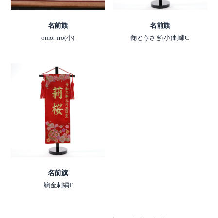
名前旗
名前旗
omoi-iro(小)
鞠とうさぎ(小)刺繍C
名前旗
鞠金刺繍F