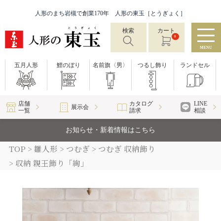
人形のまち岩槻で創業170年 人形の東玉［とうぎょく］
検索
カート
0
MENU
五月人形
鯉のぼり
名前旗〈男〉
つるし飾り
ランドセル
店舗
カタログ
LINE
展示会
一覧
請求
相談
お知らせ・新着情報はこちら
TOP
雛人形
つむぎ
つむぎ 収納飾り
収納 親王飾り「絢」