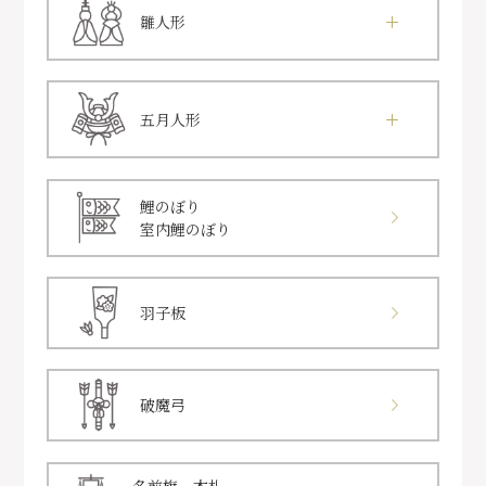
雛人形
五月人形
鯉のぼり
室内鯉のぼり
羽子板
破魔弓