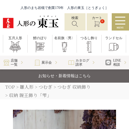
人形のまち岩槻で創業170年 人形の東玉［とうぎょく］
検索
カート
0
MENU
五月人形
鯉のぼり
名前旗〈男〉
つるし飾り
ランドセル
店舗
カタログ
LINE
展示会
一覧
請求
相談
お知らせ・新着情報はこちら
TOP
雛人形
つむぎ
つむぎ 収納飾り
収納 親王飾り「雫」