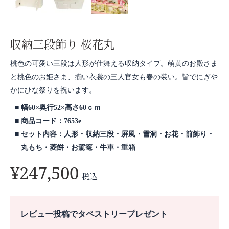
収納三段飾り 桜花丸
桃色の可愛い三段は人形が仕舞える収納タイプ。萌黄のお殿さま
と桃色のお姫さま、揃い衣裳の三人官女も春の装い。皆でにぎや
かにひな祭りを祝います。
幅60×奥行52×高さ60ｃｍ
商品コード：7653e
セット内容：人形・収納三段・屏風・雪洞・お花・前飾り・
丸もち・菱餅・お駕篭・牛車・重箱
¥
247,500
税込
レビュー投稿でタペストリープレゼント