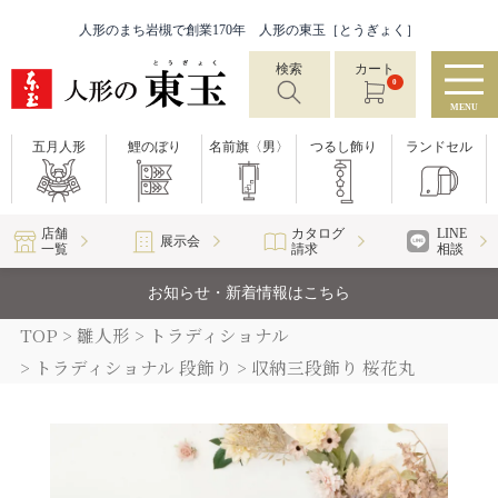
人形のまち岩槻で創業170年 人形の東玉［とうぎょく］
検索
カート
0
MENU
五月人形
鯉のぼり
名前旗〈男〉
つるし飾り
ランドセル
店舗
カタログ
LINE
展示会
一覧
請求
相談
お知らせ・新着情報はこちら
TOP
雛人形
トラディショナル
トラディショナル 段飾り
収納三段飾り 桜花丸