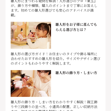
雛人形にまつわる疑問を解消！人形選びのプロ『東玉』
が、飾り方や種類、購入のポイントまで丁寧にお答えし
ます。初めての雛人形選びでも安心のアドバイスが満
載。
雛人形をお子様に喜んでも
らえる選び方とは？
雛人形の選び方ガイド！お住まいのタイプや飾る場所に
合わせたおすすめの雛人形を紹介。サイズやデザイン選び
のポイントもわかりやすく解説します。
雛人形の飾り方・しまい方
雛人形の飾り方・しまい方をわかりやすく解説！親王飾
りや三段飾りの並べ方、小道具の配置、正しい収納方法