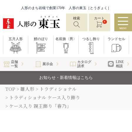
人形のまち岩槻で創業170年 人形の東玉［とうぎょく］
検索
カート
0
MENU
五月人形
鯉のぼり
名前旗〈男〉
つるし飾り
ランドセル
店舗
カタログ
LINE
展示会
一覧
請求
相談
お知らせ・新着情報はこちら
TOP
雛人形
トラディショナル
トラディショナル ケース入り飾り
ケース入り 親王飾り「春乃」