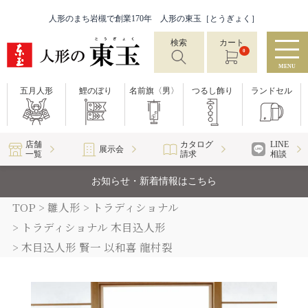
人形のまち岩槻で創業170年 人形の東玉［とうぎょく］
検索
カート
0
MENU
五月人形
鯉のぼり
名前旗〈男〉
つるし飾り
ランドセル
店舗
カタログ
LINE
展示会
一覧
請求
相談
お知らせ・新着情報はこちら
TOP
雛人形
トラディショナル
トラディショナル 木目込人形
木目込人形 賢一 以和喜 龍村裂