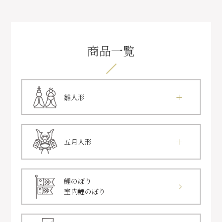
商品一覧
雛人形
五月人形
鯉のぼり
室内鯉のぼり