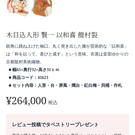
木目込人形 賢一 以和喜 龍村裂
鋭角に跳ね上げた袖口、丸く突き出した膝が芸術的な「以和喜」
は「和を以って、喜びと成す」という意味。衣裳は皇室ゆかりの
京都龍村美術織物。
幅65×奥行32×高さ31ｃｍ
商品コード：41623
セット内容：人形・台・屏風・燭台・紅白梅・貝桶・作札
¥
264,000
税込
レビュー投稿でタペストリープレゼント