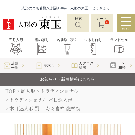
人形のまち岩槻で創業170年 人形の東玉［とうぎょく］
検索
カート
0
MENU
五月人形
鯉のぼり
名前旗〈男〉
つるし飾り
ランドセル
店舗
カタログ
LINE
展示会
一覧
請求
相談
お知らせ・新着情報はこちら
TOP
雛人形
トラディショナル
トラディショナル 木目込人形
木目込人形 賢一 寿々喜祥 龍村裂