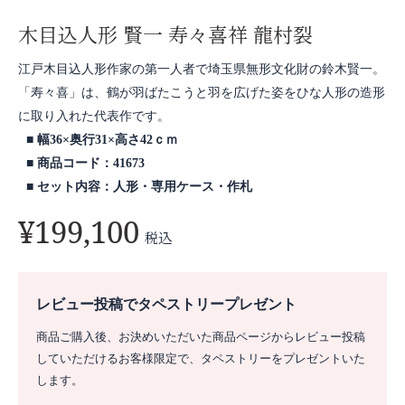
木目込人形 賢一 寿々喜祥 龍村裂
江戸木目込人形作家の第一人者で埼玉県無形文化財の鈴木賢一。
「寿々喜」は、鶴が羽ばたこうと羽を広げた姿をひな人形の造形
に取り入れた代表作です。
幅36×奥行31×高さ42ｃｍ
商品コード：41673
セット内容：人形・専用ケース・作札
¥
199,100
税込
レビュー投稿でタペストリープレゼント
商品ご購入後、お決めいただいた商品ページからレビュー投稿
していただけるお客様限定で、タペストリーをプレゼントいた
します。