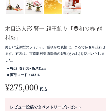
木目込人形 賢一 親王飾り「豊和の春 龍
村裂」
美しい流線型のフォルム。穏やかな表情は、まるで仏像を想わせ
ます。衣裳は、京都龍村美術織物の裂地(きれじ)を使用いたしま
した。
幅65×奥行30×高さ31cm
商品コード：41316
¥
275,000
税込
レビュー投稿でタペストリープレゼント