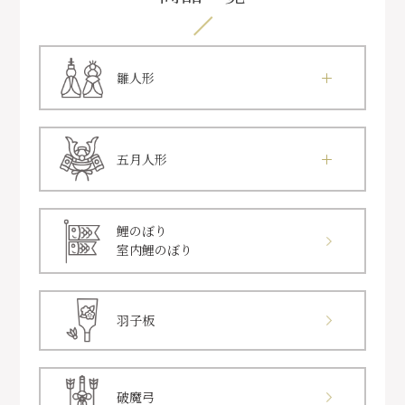
雛人形
五月人形
鯉のぼり
室内鯉のぼり
羽子板
破魔弓