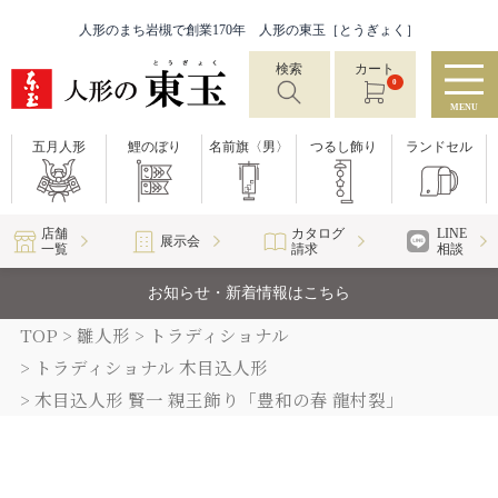
人形のまち岩槻で創業170年 人形の東玉［とうぎょく］
検索
カート
0
MENU
五月人形
鯉のぼり
名前旗〈男〉
つるし飾り
ランドセル
店舗
カタログ
LINE
展示会
一覧
請求
相談
お知らせ・新着情報はこちら
TOP
雛人形
トラディショナル
トラディショナル 木目込人形
木目込人形 賢一 親王飾り「豊和の春 龍村裂」