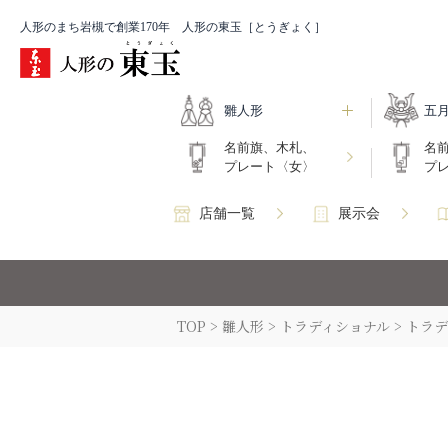
人形のまち岩槻で創業170年 人形の東玉［とうぎょく］
雛人形
五
名前旗、木札、
名
プレート〈女〉
プ
店舗一覧
展示会
TOP
雛人形
トラディショナル
トラデ