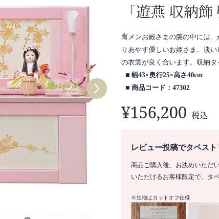
「遊燕 収納飾
育メンお殿さまの腕の中には、
りあやす優しいお姫さま。淡い
の衣裳が良く合います。収納タ
幅43×奥行25×高さ40cm
商品コード：47302
¥
156,200
税込
レビュー投稿でタペスト
商品ご購入後、お決めいただ
いただけるお客様限定で、タ
※生地はカットオフ仕様