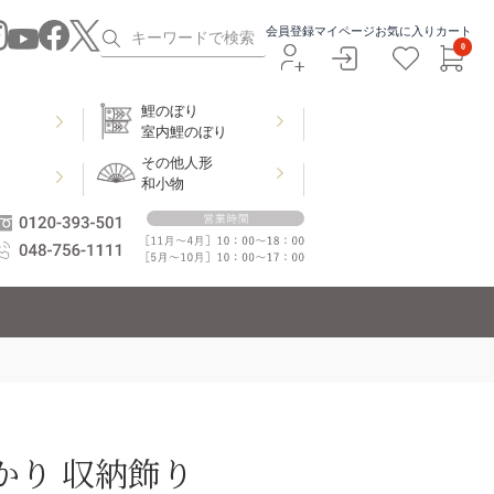
会員登録
マイページ
お気に入り
カート
0
鯉のぼり
室内鯉のぼり
その他人形
和小物
」
かり 収納飾り