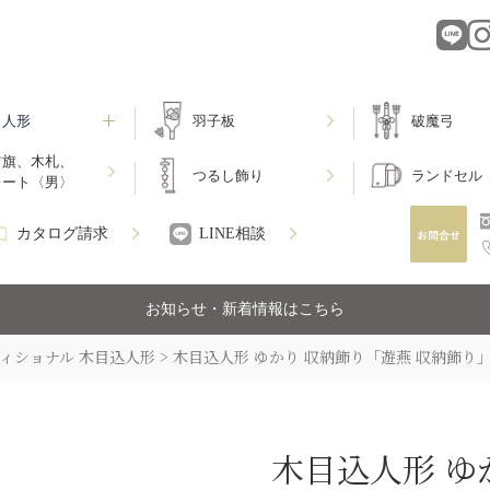
月人形
羽子板
破魔弓
前旗、木札、
つるし飾り
ランドセル
レート〈男〉
カタログ請求
LINE相談
お知らせ・新着情報はこちら
ィショナル 木目込人形
木目込人形 ゆかり 収納飾り「遊燕 収納飾り
木目込人形 ゆ