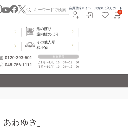
会員登録
マイページ
お気に入り
カート
0
鯉のぼり
室内鯉のぼり
その他人形
和小物
「あわゆき」