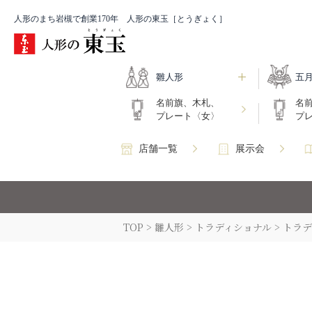
人形のまち岩槻で創業170年 人形の東玉［とうぎょく］
雛人形
五
名前旗、木札、
名
プレート〈女〉
プ
店舗一覧
展示会
TOP
雛人形
トラディショナル
トラデ