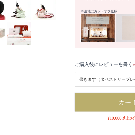
※生地はカットオフ仕様
ご購入後にレビューを書く
(
カー
)
¥10,000以