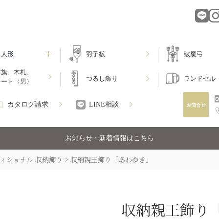
月人形
羽子板
破魔弓
前旗、木札、
つるし飾り
ランドセル
レート〈男〉
カタログ請求
LINE相談
お知らせ・新着情報はこちら
ィショナル 収納飾り
収納親王飾り「あわゆき」
収納親王飾り