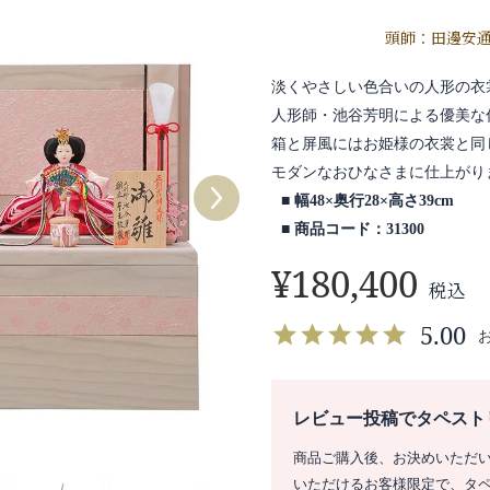
頭師：田邊安
淡くやさしい色合いの人形の衣
人形師・池谷芳明による優美な
箱と屏風にはお姫様の衣裳と同
モダンなおひなさまに仕上がり
幅48×奥行28×高さ39cm
商品コード：31300
¥
180,400
税込
5.00
レビュー投稿でタペスト
商品ご購入後、お決めいただ
いただけるお客様限定で、タ