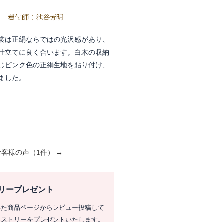
通 着付師：池谷芳明
裳は正絹ならではの光沢感があり、
仕立てに良く合います。白木の収納
じピンク色の正絹生地を貼り付け、
ました。
お客様の声（1件） →
リープレゼント
いた商品ページからレビュー投稿して
ペストリーをプレゼントいたします。