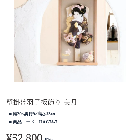
壁掛け羽子板飾り-美月
幅20×奥行9×高さ33㎝
商品コード：HAG78-7
¥
52,800
税込