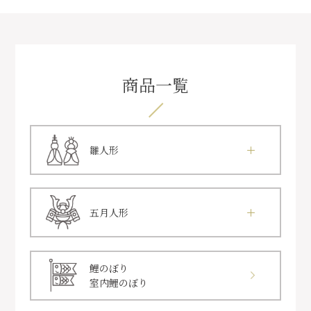
商品一覧
雛人形
五月人形
鯉のぼり
室内鯉のぼり