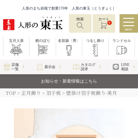
人形のまち岩槻で創業170年 人形の東玉［とうぎょく］
検索
カート
0
MENU
五月人形
鯉のぼり
名前旗〈男〉
つるし飾り
ランドセル
店舗
カタログ
LINE
展示会
一覧
請求
相談
お知らせ・新着情報はこちら
TOP
正月飾り
羽子板
壁掛け羽子板飾り-美月