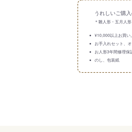
うれしいご購入
＊雛人形・五月人形
¥10,000以上お
お手入れセット、オ
お人形3年間修理保
のし、包装紙