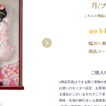
月/
こちらの商品
¥
価格
幅20×奥
商品コード
ご購入
※商品写真はできる限り実物の
お使いのモニター設定、お部屋
る場合がございますのでご了承
胴体・生地の柄行きにも個体差