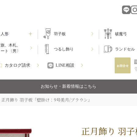
月人形
羽子板
破魔弓
前旗、木札、
つるし飾り
ランドセル
レート〈男〉
カタログ請求
LINE相談
お知らせ・新着情報はこちら
正月飾り 羽子板「壁掛け：9号美月/ブラウン」
正月飾り 羽子