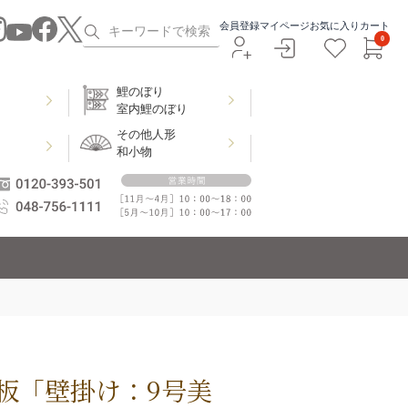
会員登録
マイページ
お気に入り
カート
0
鯉のぼり
室内鯉のぼり
その他人形
和小物
板「壁掛け：9号美