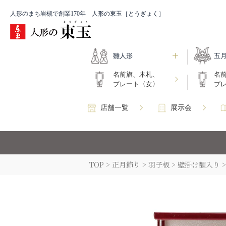
人形のまち岩槻で創業170年 人形の東玉［とうぎょく］
雛人形
五
名前旗、木札、
名
プレート〈女〉
プ
店舗一覧
展示会
TOP
正月飾り
羽子板
壁掛け額入り