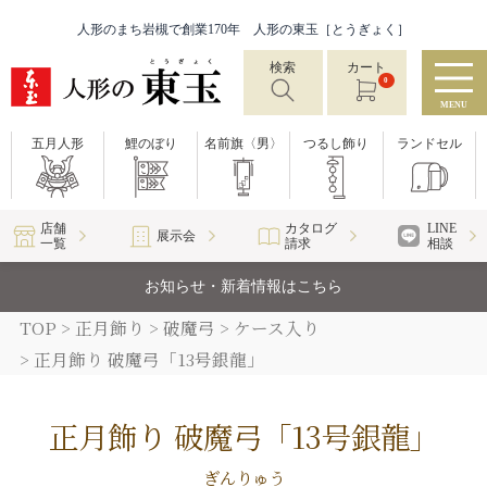
人形のまち岩槻で創業170年 人形の東玉［とうぎょく］
検索
カート
0
MENU
五月人形
鯉のぼり
名前旗〈男〉
つるし飾り
ランドセル
店舗
カタログ
LINE
展示会
一覧
請求
相談
お知らせ・新着情報はこちら
TOP
正月飾り
破魔弓
ケース入り
正月飾り 破魔弓「13号銀龍」
正月飾り 破魔弓「13号銀龍」
ぎんりゅう