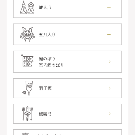
雛人形
五月人形
鯉のぼり
室内鯉のぼり
羽子板
破魔弓