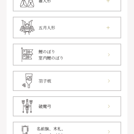
雛人形
五月人形
鯉のぼり
室内鯉のぼり
羽子板
破魔弓
名前旗、木札、