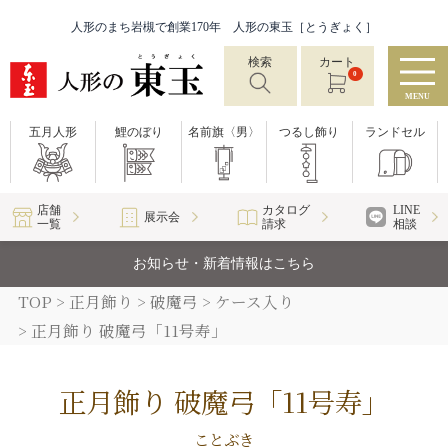
人形のまち岩槻で創業170年 人形の東玉［とうぎょく］
検索
カート
0
MENU
五月人形
鯉のぼり
名前旗〈男〉
つるし飾り
ランドセル
店舗
カタログ
LINE
展示会
一覧
請求
相談
お知らせ・新着情報はこちら
TOP
正月飾り
破魔弓
ケース入り
正月飾り 破魔弓「11号寿」
正月飾り 破魔弓「11号寿」
ことぶき