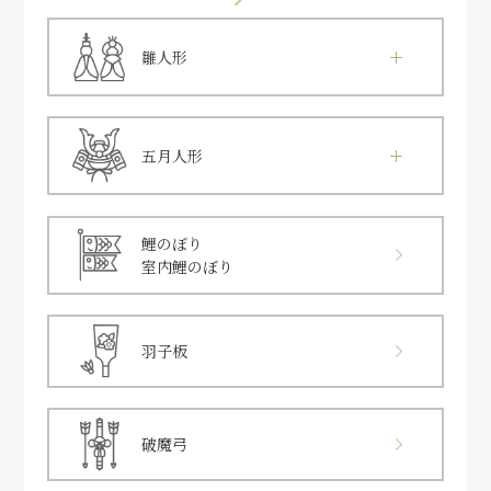
雛人形
五月人形
鯉のぼり
室内鯉のぼり
羽子板
破魔弓