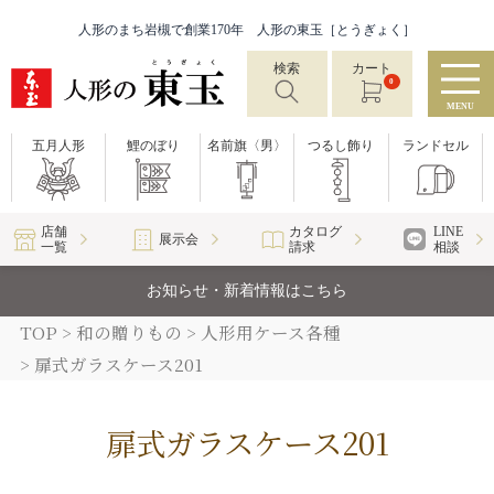
人形のまち岩槻で創業170年 人形の東玉［とうぎょく］
検索
カート
0
MENU
五月人形
鯉のぼり
名前旗〈男〉
つるし飾り
ランドセル
店舗
カタログ
LINE
展示会
一覧
請求
相談
お知らせ・新着情報はこちら
TOP
和の贈りもの
人形用ケース各種
扉式ガラスケース201
扉式ガラスケース201