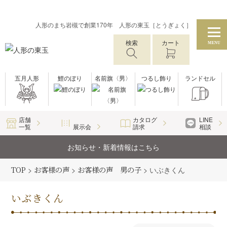
人形のまち岩槻で創業170年 人形の東玉［とうぎょく］
検索
カート
MENU
五月人形
鯉のぼり
名前旗〈男〉
つるし飾り
ランドセル
店舗
カタログ
LINE
一覧
展示会
請求
相談
お知らせ・新着情報はこちら
TOP
>
お客様の声
>
お客様の声 男の子
>
いぶきくん
いぶきくん