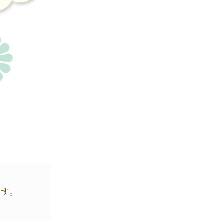
です。
。