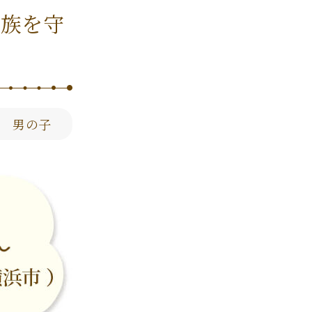
家族を守
 男の子