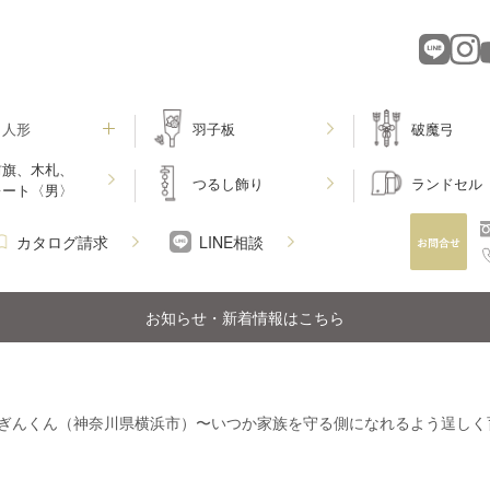
月人形
羽子板
破魔弓
前旗、木札、
つるし飾り
ランドセル
レート〈男〉
カタログ請求
LINE相談
お知らせ・新着情報はこちら
ぎんくん（神奈川県横浜市）〜いつか家族を守る側になれるよう逞しく