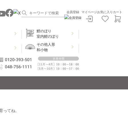
会員登録
マイページ
お気に入り
カート
鯉のぼり
室内鯉のぼり
その他人形
和小物
育ってね。