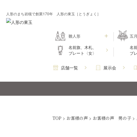
人形のまち岩槻で創業170年 人形の東玉［とうぎょく］
雛人形
五
名前旗、木札、
名
プレート〈女〉
プ
店舗一覧
展示会
TOP
>
お客様の声
>
お客様の声 男の子
>