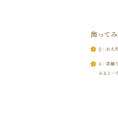
飾ってみ
Q：お人
A：店舗
みると一