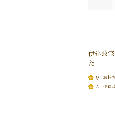
伊達政宗
た
Q：お持
A：伊達