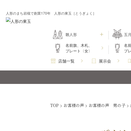
人形のまち岩槻で創業170年 人形の東玉［とうぎょく］
雛人形
五
名前旗、木札、
名
プレート〈女〉
プ
店舗一覧
展示会
TOP
>
お客様の声
>
お客様の声 男の子
>