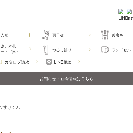
月人形
羽子板
破魔弓
前旗、木札、
つるし飾り
ランドセル
レート〈男〉
カタログ請求
LINE相談
お知らせ・新着情報はこちら
ぴすけくん