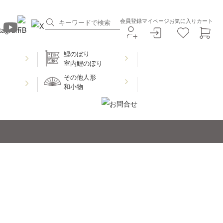
会員登録
マイページ
お気に入り
カート
鯉のぼり
室内鯉のぼり
その他人形
和小物