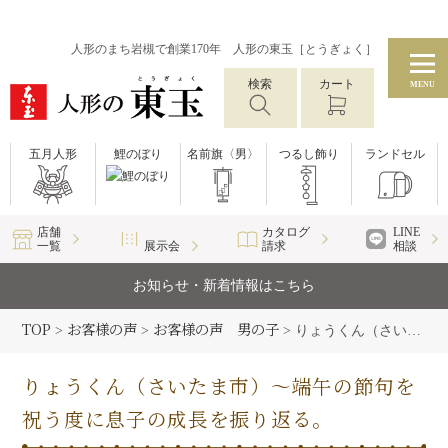
人形のまち岩槻で創業170年 人形の東玉［とうぎょく］
検索
カート
MENU
五月人形
鯉のぼり
名前旗〈男〉
つるし飾り
ランドセル
店舗
カタログ
LINE
一覧
展示会
請求
相談
お知らせ・新着情報はこちら
TOP
お客様の声
お客様の声 男の子
>
>
>
りょうくん（さいたま市）〜端午の節句を祝う度に息子の成長を振り返る。
りょうくん（さいたま市）〜端午の節句を
祝う度に息子の成長を振り返る。