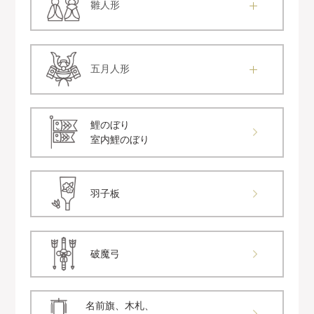
雛人形
五月人形
鯉のぼり
室内鯉のぼり
羽子板
破魔弓
名前旗、木札、