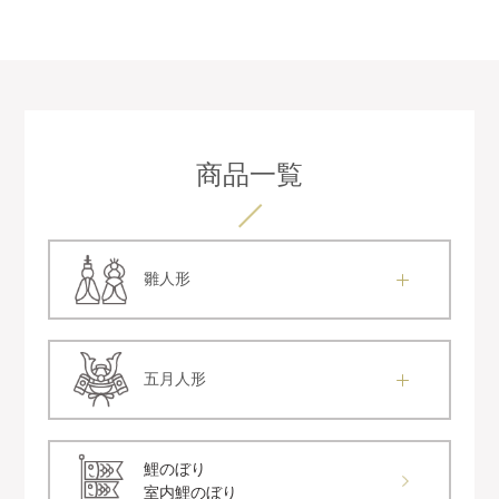
商品一覧
雛人形
五月人形
鯉のぼり
室内鯉のぼり