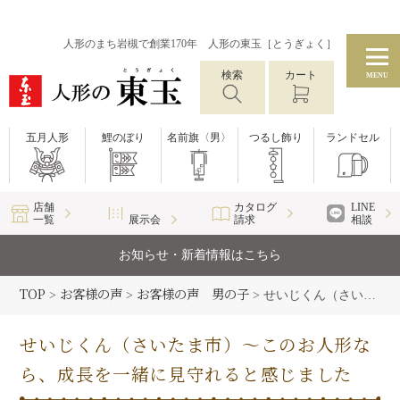
人形のまち岩槻で創業170年 人形の東玉［とうぎょく］
検索
カート
MENU
五月人形
鯉のぼり
名前旗〈男〉
つるし飾り
ランドセル
店舗
カタログ
LINE
一覧
展示会
請求
相談
お知らせ・新着情報はこちら
TOP
お客様の声
お客様の声 男の子
>
>
>
せいじくん（さいたま市）〜このお人形なら、成長を一緒に見守れると感じました
せいじくん（さいたま市）〜このお人形な
ら、成長を一緒に見守れると感じました