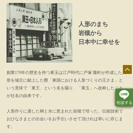
人形のまち
岩槻から
日本中に幸せを
創業170年の歴史を持つ東玉は江戸時代に戸塚 隆軒が作成した人
形を城主に献上した際「東国における人形づくりの王さま」と
いう意味で「東王」という名を賜り、「東玉」へ改称したこと
が社名の由来です。
人形作りに適した桐と水に恵まれた岩槻で培った、伝統技術で
おひなさまとの出会いをお手伝いさせて頂ければ幸いに存じま
店舗一覧
展示会情報
カタログ請求
す。