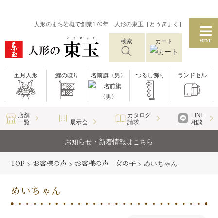
人形のまち岩槻で創業170年 人形の東玉［とうぎょく］
検索
カート
MENU
五月人形
鯉のぼり
名前旗〈男〉
つるし飾り
ランドセル
店舗
カタログ
LINE
一覧
展示会
請求
相談
お知らせ・新着情報はこちら
TOP
>
お客様の声
>
お客様の声 女の子
>
めいちゃん
めいちゃん