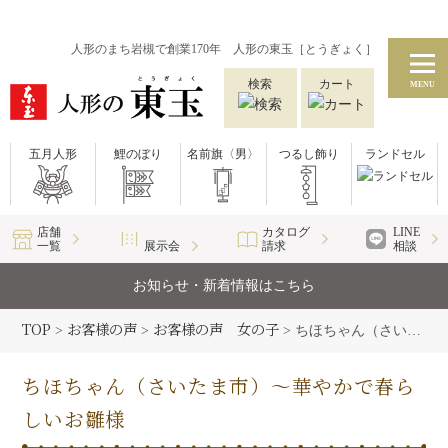
人形のまち岩槻で創業170年 人形の東玉［とうぎょく］
検索
カート
MENU
五月人形
鯉のぼり
名前旗〈男〉
つるし飾り
ランドセル
店舗
カタログ
LINE
一覧
展示会
請求
相談
お知らせ・新着情報はこちら
TOP
お客様の声
お客様の声 女の子
>
>
>
ちほちゃん（さいたま市）〜華やかで春らしいお雛様
ちほちゃん（さいたま市）〜華やかで春ら
しいお雛様