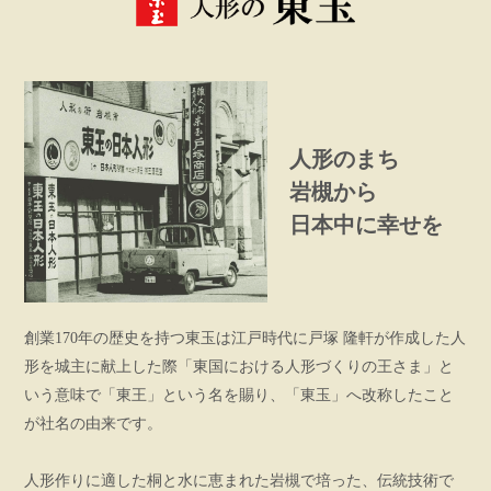
人形のまち
岩槻から
日本中に幸せを
創業170年の歴史を持つ東玉は江戸時代に戸塚 隆軒が作成した人
形を城主に献上した際「東国における人形づくりの王さま」と
いう意味で「東王」という名を賜り、「東玉」へ改称したこと
が社名の由来です。
人形作りに適した桐と水に恵まれた岩槻で培った、伝統技術で