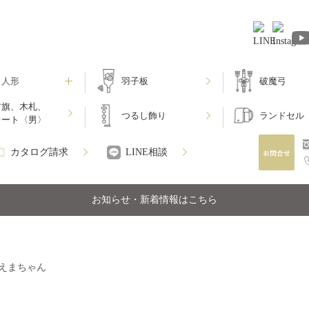
月人形
羽子板
破魔弓
前旗、木札、
つるし飾り
ランドセル
レート〈男〉
カタログ請求
LINE相談
お知らせ・新着情報はこちら
えまちゃん