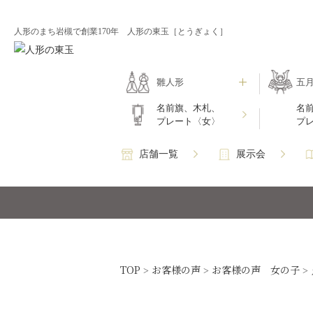
人形のまち岩槻で創業170年 人形の東玉［とうぎょく］
雛人形
五
名前旗、木札、
名
プレート〈女〉
プ
店舗一覧
展示会
TOP
お客様の声
お客様の声 女の子
>
>
>