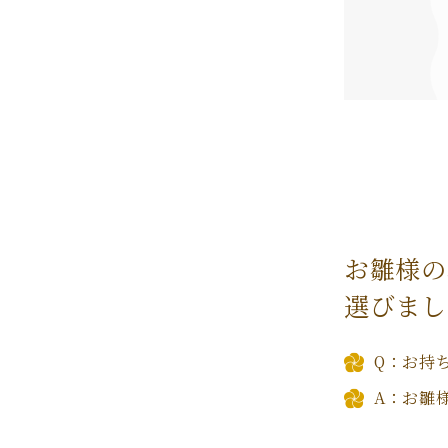
お雛様の
選びまし
Q：お持
A：お雛