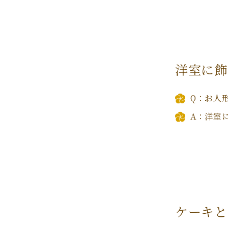
洋室に飾
Q：お人
A：洋室
ケーキと