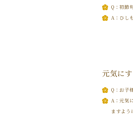
Q：初節
A：ひし
元気にす
Q：お子
A：元気
ますよう