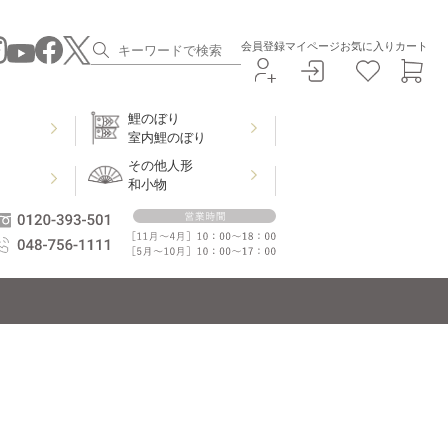
会員登録
マイページ
お気に入り
カート
鯉のぼり
室内鯉のぼり
その他人形
和小物