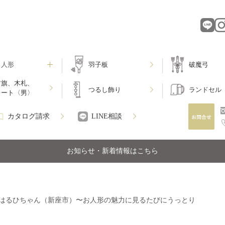
月人形
羽子板
破魔弓
前旗、木札、
つるし飾り
ランドセル
レート〈男〉
カタログ請求
LINE相談
お知らせ・新着情報はこちら
はるひちゃん（新座市）〜お人形の魅力に見るたびにうっとり