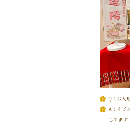
Q：お人
A：リビ
してます