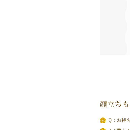
顔立ちも
Q：お持