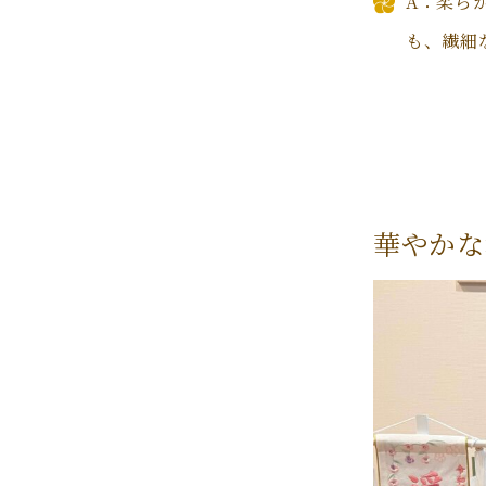
A：柔ら
も、繊細
華やかな