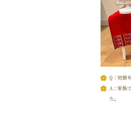
Q：初節
A：家族
た。