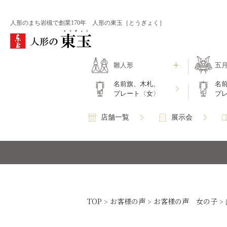
人形のまち岩槻で創業170年 人形の東玉［とうぎょく］
雛人形
五
名前旗、木札、
名
プレート〈女〉
プ
店舗一覧
展示会
TOP
お客様の声
お客様の声 女の子
>
>
>