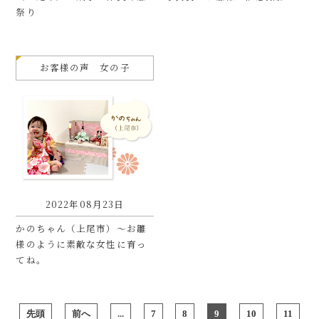
祭り
お客様の声 女の子
2022年08月23日
かのちゃん（上尾市）〜お雛
様のように素敵な女性に育っ
てね。
先頭
前へ
...
7
8
9
10
11