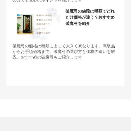
の方でも安心のポイントを紹介します
破魔弓の値段は種類でどれ
だけ価格が違う？おすすめ
破魔弓を紹介
破魔弓の価格は種類によって大きく異なります。高級品
からお手頃価格まで、破魔弓の選び方と価格の違いを解
説。おすすめの破魔弓もご紹介します