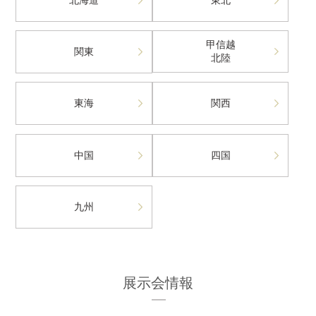
北海道
東北
甲信越
関東
北陸
東海
関西
中国
四国
九州
展示会情報