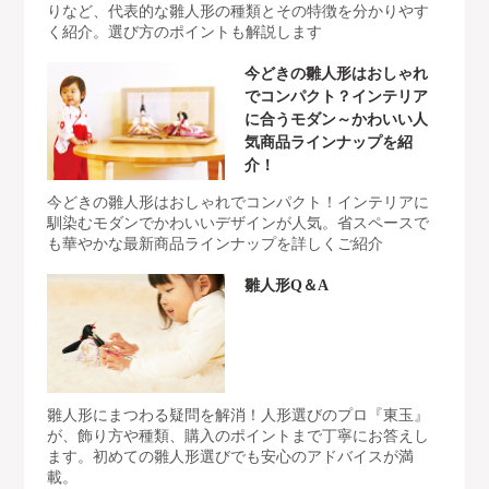
りなど、代表的な雛人形の種類とその特徴を分かりやす
く紹介。選び方のポイントも解説します
今どきの雛人形はおしゃれ
でコンパクト？インテリア
に合うモダン～かわいい人
気商品ラインナップを紹
介！
今どきの雛人形はおしゃれでコンパクト！インテリアに
馴染むモダンでかわいいデザインが人気。省スペースで
も華やかな最新商品ラインナップを詳しくご紹介
雛人形Q＆A
雛人形にまつわる疑問を解消！人形選びのプロ『東玉』
が、飾り方や種類、購入のポイントまで丁寧にお答えし
ます。初めての雛人形選びでも安心のアドバイスが満
載。