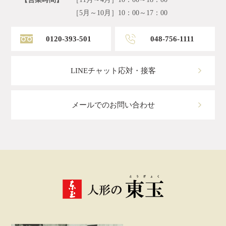
［5月～10月］10：00～17：00
0120-393-501
048-756-1111
LINEチャット応対・接客
メールでのお問い合わせ