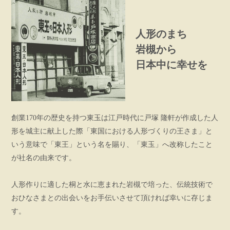
人形のまち
岩槻から
日本中に幸せを
創業170年の歴史を持つ東玉は江戸時代に戸塚 隆軒が作成した人
形を城主に献上した際「東国における人形づくりの王さま」と
いう意味で「東王」という名を賜り、「東玉」へ改称したこと
が社名の由来です。
人形作りに適した桐と水に恵まれた岩槻で培った、伝統技術で
おひなさまとの出会いをお手伝いさせて頂ければ幸いに存じま
す。