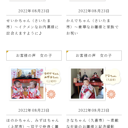
2022年08月23日
2022年08月23日
せいかちゃん（さいたま
かえでちゃん（さいたま
市）〜イクメンなお内裏様に
市）〜豪華なお雛様と家族で
出会えますように♪
お祝い
お客様の声 女の子
お客様の声 女の子
2022年08月23日
2022年08月23日
ほのかちゃん、みずほちゃん
さなちゃん（久喜市）〜素敵
（上尾市）〜双子で仲良く雛
な衣装のお雛様と記念撮影