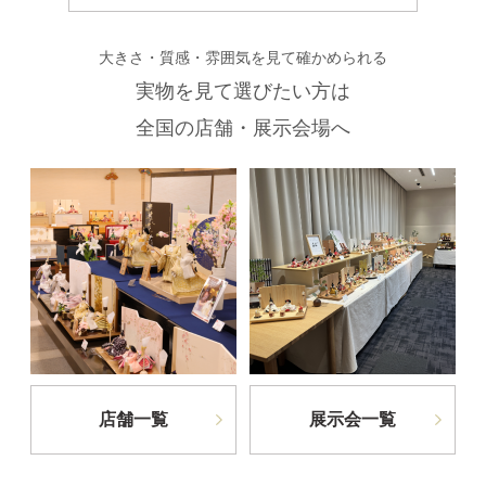
大きさ・質感・雰囲気を見て確かめられる
実物を見て選びたい方は
全国の店舗・展示会場へ
店舗一覧
展示会一覧