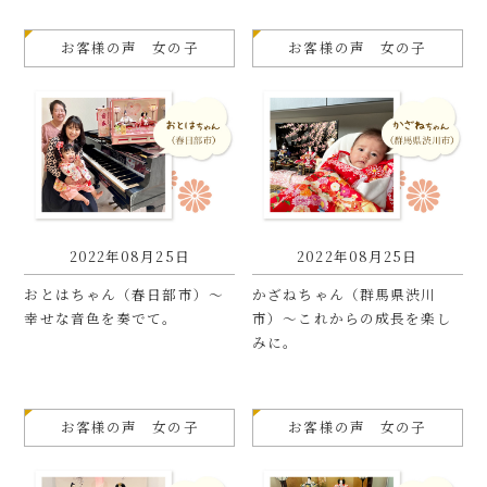
お客様の声 女の子
お客様の声 女の子
2022年08月25日
2022年08月25日
おとはちゃん（春日部市）〜
かざねちゃん（群馬県渋川
幸せな音色を奏でて。
市）〜これからの成長を楽し
みに。
お客様の声 女の子
お客様の声 女の子