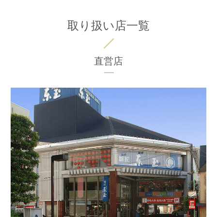
取り扱い店一覧
直営店