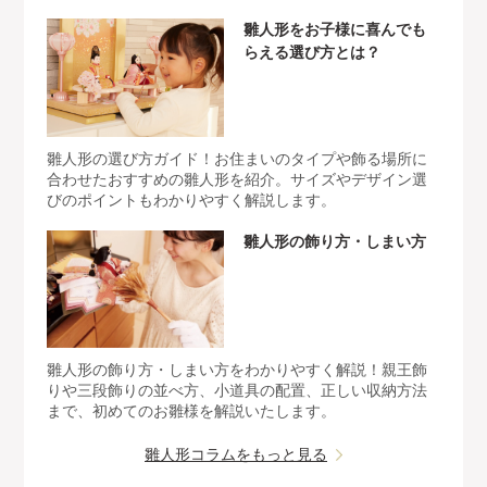
雛人形をお子様に喜んでも
らえる選び方とは？
雛人形の選び方ガイド！お住まいのタイプや飾る場所に
合わせたおすすめの雛人形を紹介。サイズやデザイン選
びのポイントもわかりやすく解説します。
雛人形の飾り方・しまい方
雛人形の飾り方・しまい方をわかりやすく解説！親王飾
りや三段飾りの並べ方、小道具の配置、正しい収納方法
まで、初めてのお雛様を解説いたします。
雛人形コラムをもっと見る