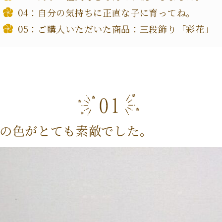
自分の気持ちに正直な子に育ってね。
ご購入いただいた商品：三段飾り「彩花」
の色がとても素敵でした。