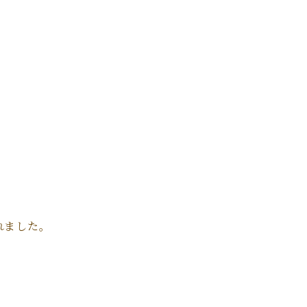
れました。