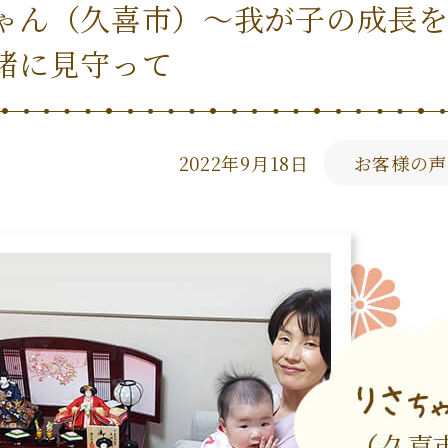
ゃん（久喜市）〜我が子の成長
緒に見守って
2022年9月18日
お客様の声