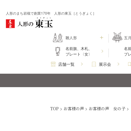
人形のまち岩槻で創業170年 人形の東玉［とうぎょく］
雛人形
五
名前旗、木札、
名
プレート〈女〉
プ
店舗一覧
展示会
TOP
>
お客様の声
>
お客様の声 女の子
>