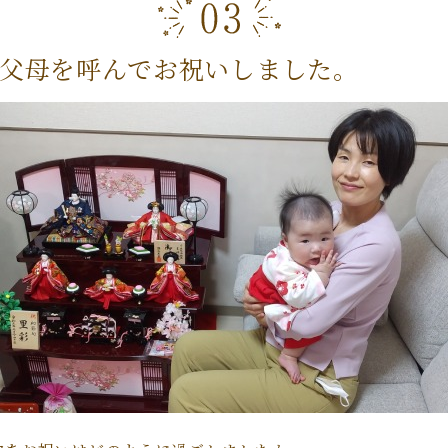
父母を呼んでお祝いしました。