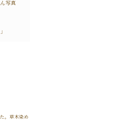
さん写真
も」
した。草木染め
。