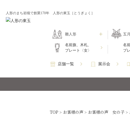
人形のまち岩槻で創業170年 人形の東玉［とうぎょく］
雛人形
五
名前旗、木札、
名
プレート〈女〉
プ
店舗一覧
展示会
TOP
お客様の声
お客様の声 女の子
>
>
>