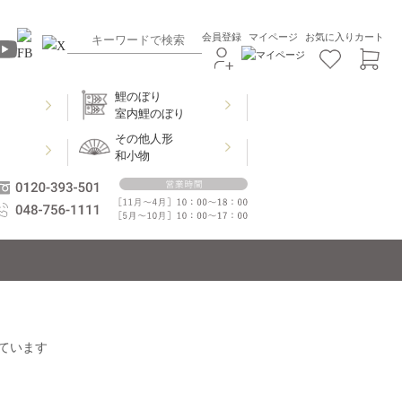
会員登録
マイページ
お気に入り
カート
鯉のぼり
室内鯉のぼり
その他人形
和小物
ています