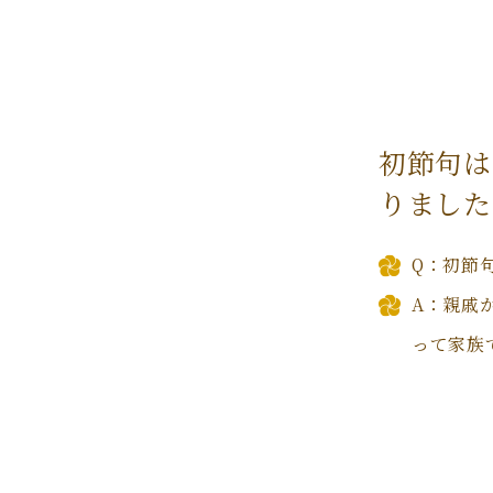
初節句は
りました
Q：初節
A：親戚
って家族