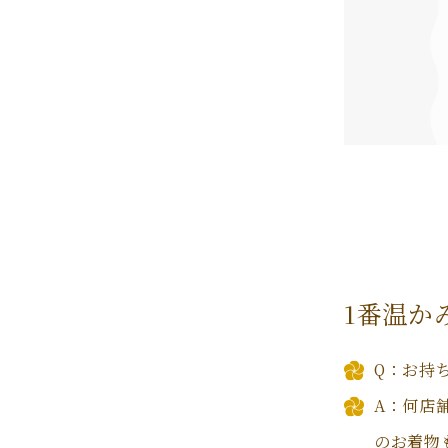
1番温か
Q：お持
A：何店
のお着物