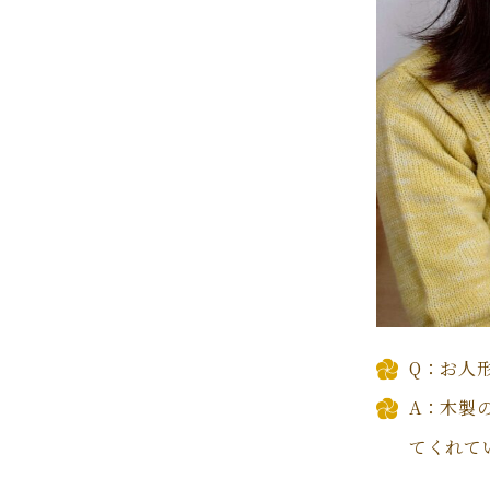
Q：お人
A：木製
てくれて