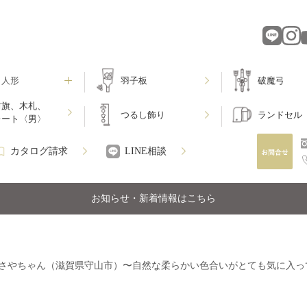
月人形
羽子板
破魔弓
前旗、木札、
つるし飾り
ランドセル
レート〈男〉
カタログ請求
LINE相談
お知らせ・新着情報はこちら
さやちゃん（滋賀県守山市）〜自然な柔らかい色合いがとても気に入っ