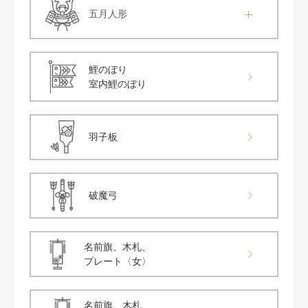
五月人形
鯉のぼり
室内鯉のぼり
羽子板
破魔弓
名前旗、木札、
プレート〈女〉
名前旗、木札、