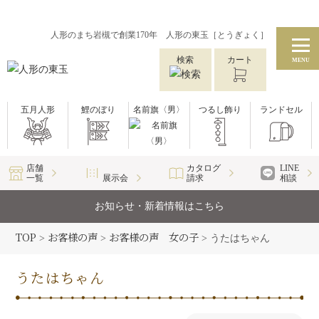
人形のまち岩槻で創業170年 人形の東玉［とうぎょく］
検索
カート
MENU
五月人形
鯉のぼり
名前旗〈男〉
つるし飾り
ランドセル
店舗
カタログ
LINE
一覧
展示会
請求
相談
お知らせ・新着情報はこちら
TOP
お客様の声
お客様の声 女の子
>
>
>
うたはちゃん
うたはちゃん