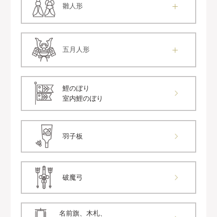
雛人形
五月人形
鯉のぼり
室内鯉のぼり
羽子板
破魔弓
名前旗、木札、