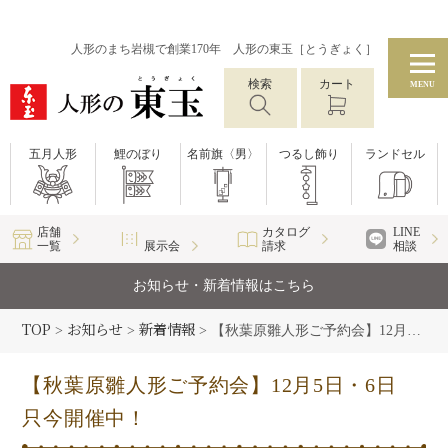
人形のまち岩槻で創業170年 人形の東玉［とうぎょく］
検索
カート
MENU
五月人形
鯉のぼり
名前旗〈男〉
つるし飾り
ランドセル
店舗
カタログ
LINE
一覧
展示会
請求
相談
お知らせ・新着情報はこちら
TOP
お知らせ
新着情報
>
>
>
【秋葉原雛人形ご予約会】12月5日・6日 只今開催中！
【秋葉原雛人形ご予約会】12月5日・6日
只今開催中！