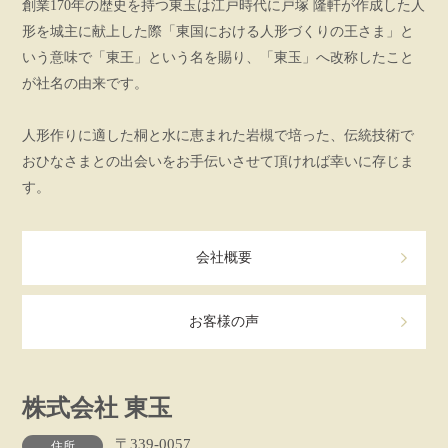
創業170年の歴史を持つ東玉は江戸時代に戸塚 隆軒が作成した人
形を城主に献上した際「東国における人形づくりの王さま」と
いう意味で「東王」という名を賜り、「東玉」へ改称したこと
が社名の由来です。
人形作りに適した桐と水に恵まれた岩槻で培った、伝統技術で
おひなさまとの出会いをお手伝いさせて頂ければ幸いに存じま
す。
会社概要
お客様の声
株式会社 東玉
〒339-0057
住所