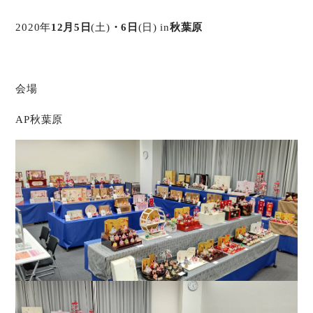
2020年
12
月
5
日
(土)
・
6
日
(日) in
秋葉原
会場
AP秋葉原