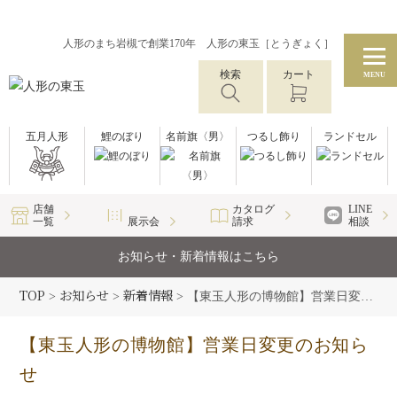
人形のまち岩槻で創業170年 人形の東玉［とうぎょく］
検索
カート
MENU
五月人形
鯉のぼり
名前旗〈男〉
つるし飾り
ランドセル
店舗
カタログ
LINE
一覧
展示会
請求
相談
お知らせ・新着情報はこちら
TOP
お知らせ
新着情報
>
>
>
【東玉人形の博物館】営業日変更のお知らせ
【東玉人形の博物館】営業日変更のお知ら
せ