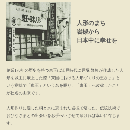
人形のまち
岩槻から
日本中に幸せを
創業170年の歴史を持つ東玉は江戸時代に戸塚 隆軒が作成した人
形を城主に献上した際「東国における人形づくりの王さま」と
いう意味で「東王」という名を賜り、「東玉」へ改称したこと
が社名の由来です。
人形作りに適した桐と水に恵まれた岩槻で培った、伝統技術で
おひなさまとの出会いをお手伝いさせて頂ければ幸いに存じま
す。