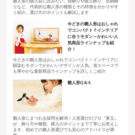
雛人形の購入前に読みたい。段飾りや親王飾り、収納飾
りなど、代表的な雛人形の種類とその特徴を分かりやす
く紹介。選び方のポイントも解説します
今どきの雛人形はおしゃれ
でコンパクト？インテリア
に合うモダン～かわいい人
気商品ラインナップを紹
介！
今どきの雛人形はおしゃれでコンパクト！インテリアに
馴染むモダンでかわいいデザインが人気。省スペースで
も華やかな最新商品ラインナップを詳しくご紹介
雛人形Q＆A
雛人形にまつわる疑問を解消！人形選びのプロ『東玉』
が、飾り方や種類、購入のポイントまで丁寧にお答えし
ます。初めての雛人形選びでも安心のアドバイスが満