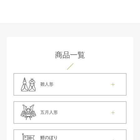
商品一覧
雛人形
五月人形
鯉のぼり