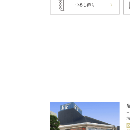
つるし飾り
〒
埼