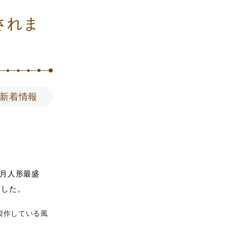
されま
新着情報
五月人形最盛
ました。
製作している風