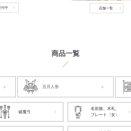
受付中
店舗一覧
商品一覧
五月人形
名前旗、木札、
破魔弓
プレート〈女〉