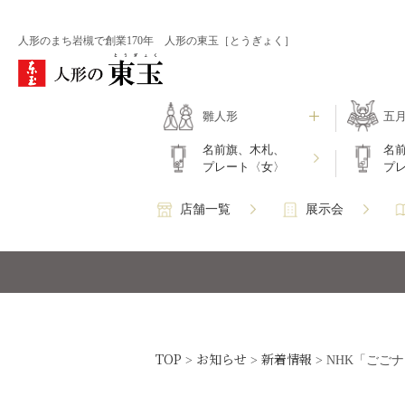
人形のまち岩槻で創業170年 人形の東玉［とうぎょく］
雛人形
五
名前旗、木札、
名
プレート〈女〉
プ
店舗一覧
展示会
TOP
お知らせ
新着情報
>
>
>
NHK「ごご