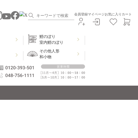
会員登録
マイページ
お気に入り
カート
鯉のぼり
室内鯉のぼり
その他人形
和小物