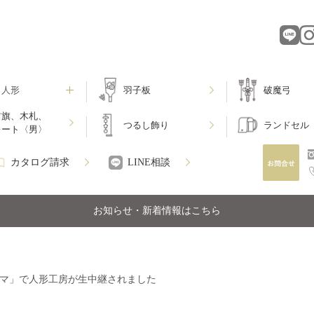
月人形
羽子板
破魔弓
前旗、木札、
つるし飾り
ランドセル
レート〈男〉
カタログ請求
LINE相談
お知らせ・新着情報はこちら
ナマ」で人形工房が生中継されました