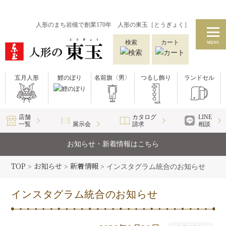
人形のまち岩槻で創業170年 人形の東玉［とうぎょく］
検索
カート
MENU
五月人形
鯉のぼり
名前旗〈男〉
つるし飾り
ランドセル
店舗
カタログ
LINE
一覧
展示会
請求
相談
お知らせ・新着情報はこちら
TOP
お知らせ
新着情報
>
>
>
インスタグラム統合のお知らせ
インスタグラム統合のお知らせ