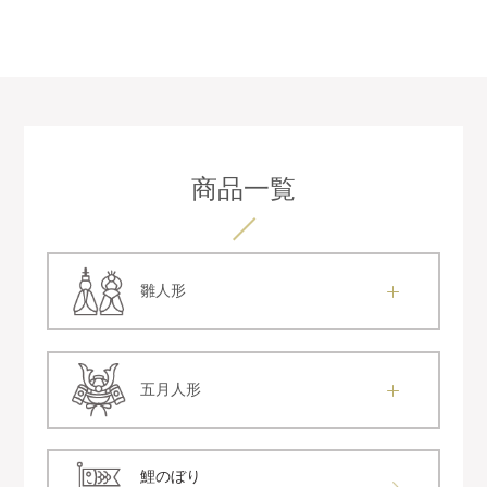
商品一覧
雛人形
五月人形
鯉のぼり