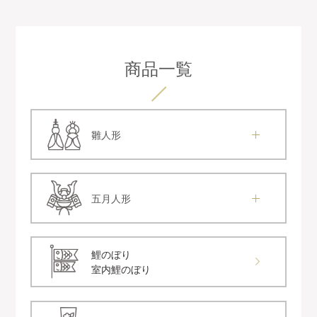
商品一覧
雛人形
五月人形
鯉のぼり
室内鯉のぼり