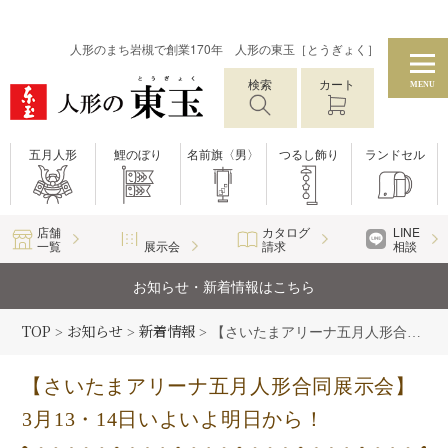
人形のまち岩槻で創業170年 人形の東玉［とうぎょく］
検索
カート
MENU
五月人形
鯉のぼり
名前旗〈男〉
つるし飾り
ランドセル
店舗
カタログ
LINE
一覧
展示会
請求
相談
お知らせ・新着情報はこちら
TOP
お知らせ
新着情報
>
>
>
【さいたまアリーナ五月人形合同展示会】3月13・14日いよいよ明日から！
【さいたまアリーナ五月人形合同展示会】
3月13・14日いよいよ明日から！