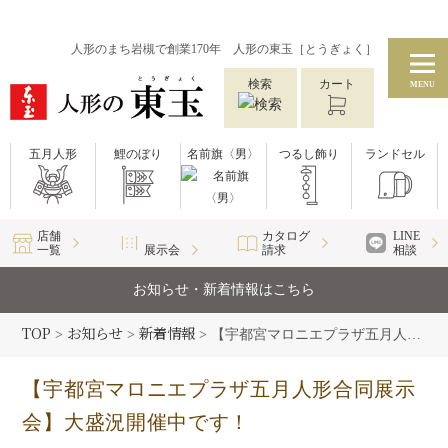
人形のまち岩槻で創業170年 人形の東玉［とうぎょく］
検索
カート
MENU
五月人形
鯉のぼり
名前旗〈男〉
つるし飾り
ランドセル
店舗
カタログ
LINE
一覧
展示会
請求
相談
お知らせ・新着情報はこちら
TOP
お知らせ
新着情報
>
>
>
【宇都宮マロニエプラザ五月人形合同展示会】大盛況開催中です！
【宇都宮マロニエプラザ五月人形合同展示
会】大盛況開催中です！