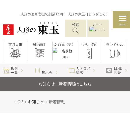
人形のまち岩槻で創業170年 人形の東玉［とうぎょく］
検索
カート
MENU
五月人形
鯉のぼり
名前旗〈男〉
つるし飾り
ランドセル
店舗
カタログ
LINE
一覧
展示会
請求
相談
お知らせ・新着情報はこちら
TOP
お知らせ
>
>
新着情報