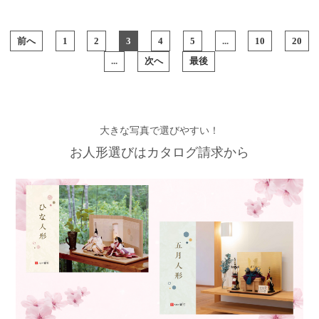
前へ
1
2
3
4
5
...
10
20
...
次へ
最後
大きな写真で選びやすい！
お人形選びはカタログ請求から