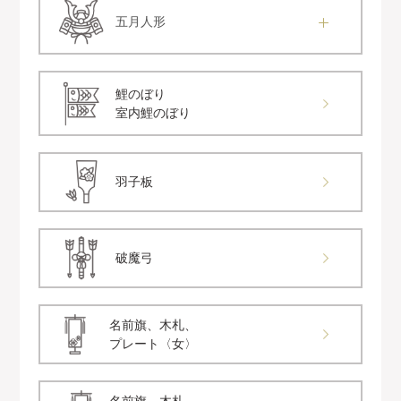
五月人形
鯉のぼり
室内鯉のぼり
羽子板
破魔弓
名前旗、木札、
プレート〈女〉