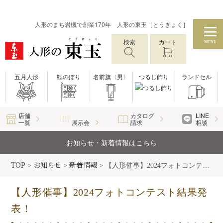
人形のまち岩槻で創業170年 人形の東玉［とうぎょく］
検索
カート
MENU
五月人形
鯉のぼり
名前旗〈男〉
つるし飾り
ランドセル
店舗
カタログ
LINE
一覧
展示会
請求
相談
お知らせ・新着情報はこちら
TOP
お知らせ
新着情報
>
>
>
【人形催事】2024フォトコンテスト結果発表！
【人形催事】2024フォトコンテスト結果発
表！