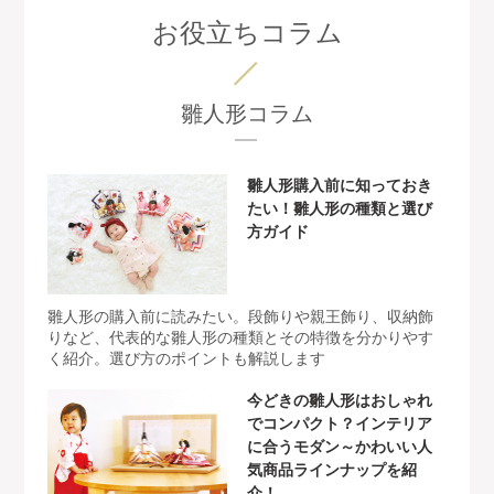
お役立ちコラム
雛人形コラム
雛人形購入前に知っておき
たい！雛人形の種類と選び
方ガイド
雛人形の購入前に読みたい。段飾りや親王飾り、収納飾
りなど、代表的な雛人形の種類とその特徴を分かりやす
く紹介。選び方のポイントも解説します
今どきの雛人形はおしゃれ
でコンパクト？インテリア
に合うモダン～かわいい人
気商品ラインナップを紹
介！