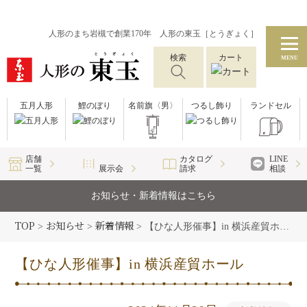
人形のまち岩槻で創業170年 人形の東玉［とうぎょく］
検索
カート
MENU
五月人形
鯉のぼり
名前旗〈男〉
つるし飾り
ランドセル
店舗
カタログ
LINE
一覧
展示会
請求
相談
お知らせ・新着情報はこちら
TOP
お知らせ
新着情報
>
>
>
【ひな人形催事】in 横浜産貿ホール
【ひな人形催事】in 横浜産貿ホール