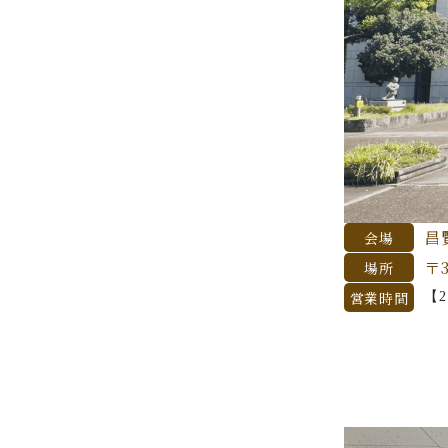
昌
会場
〒3
場所
営業時間
【2