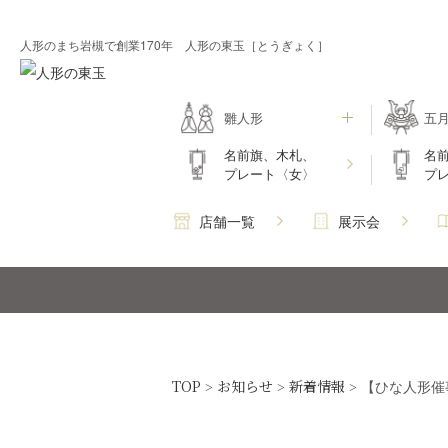
人形のまち岩槻で創業170年 人形の東玉［とうぎょく］
雛人形
五
名前旗、木札、
名
プレート〈女〉
プ
店舗一覧
展示会
TOP
お知らせ
新着情報
>
>
>
【ひな人形催事