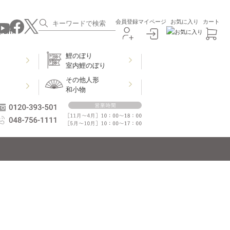
会員登録
マイページ
お気に入り
カート
鯉のぼり
室内鯉のぼり
その他人形
和小物