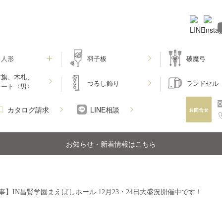
月人形
羽子板
破魔弓
前旗、木札、
つるし飾り
ランドセル
レート〈男〉
カタログ請求
LINE相談
お知らせ・新着情報はこちら
】IN昌賢学園まえばしホール 12月23・24日大盛況開催中です！