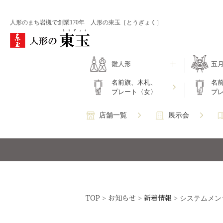
人形のまち岩槻で創業170年 人形の東玉［とうぎょく］
雛人形
五
名前旗、木札、
名
プレート〈女〉
プ
店舗一覧
展示会
TOP
お知らせ
新着情報
>
>
>
システムメン