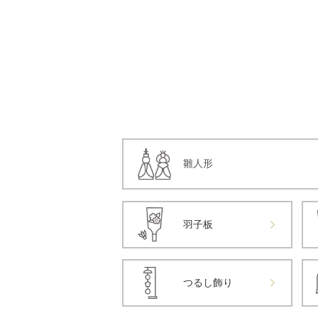
雛人形
羽子板
つるし飾り