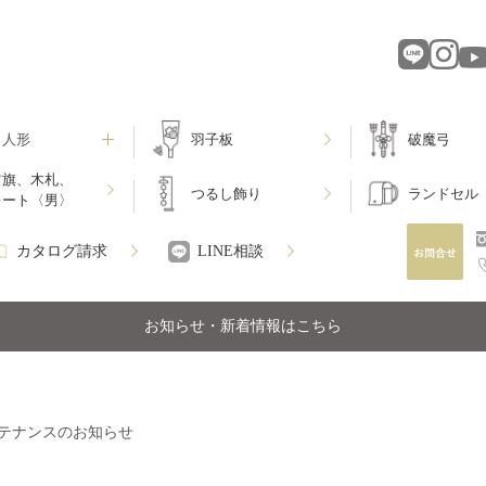
月人形
羽子板
破魔弓
前旗、木札、
つるし飾り
ランドセル
レート〈男〉
カタログ請求
LINE相談
お知らせ・新着情報はこちら
テナンスのお知らせ