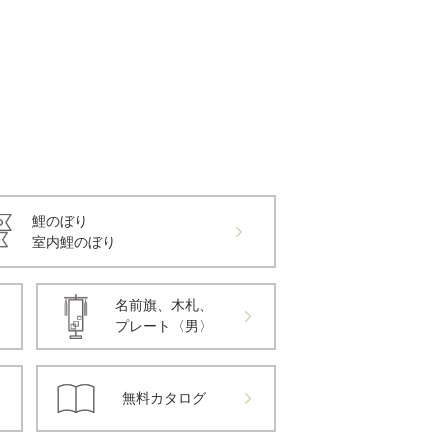
鯉のぼり
室内鯉のぼり
名前旗、木札、
プレート〈男〉
無料カタログ