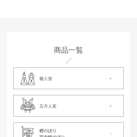
商品一覧
雛人形
五月人形
鯉のぼり
室内鯉のぼり