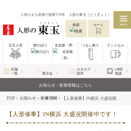
人形のまち岩槻で創業170年 人形の東玉［とうぎょく］
検索
カート
MENU
五月人形
鯉のぼり
名前旗〈男〉
つるし飾り
ランドセル
店舗
カタログ
LINE
一覧
展示会
請求
相談
お知らせ・新着情報はこちら
TOP
お知らせ
新着情報
>
>
>
【人形催事】IN横浜 大盛況開催中です！
【人形催事】IN横浜 大盛況開催中です！