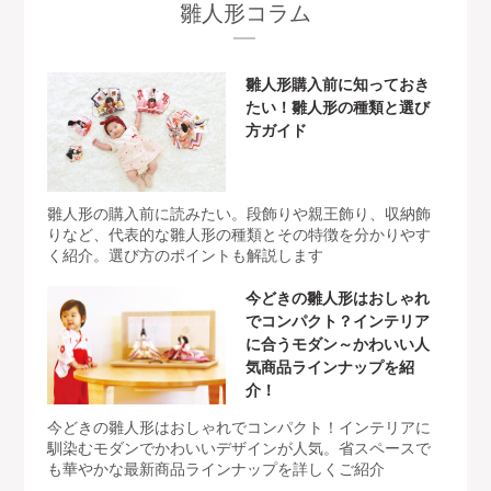
雛人形コラム
雛人形購入前に知っておき
たい！雛人形の種類と選び
方ガイド
雛人形の購入前に読みたい。段飾りや親王飾り、収納飾
りなど、代表的な雛人形の種類とその特徴を分かりやす
く紹介。選び方のポイントも解説します
今どきの雛人形はおしゃれ
でコンパクト？インテリア
に合うモダン～かわいい人
気商品ラインナップを紹
介！
今どきの雛人形はおしゃれでコンパクト！インテリアに
馴染むモダンでかわいいデザインが人気。省スペースで
も華やかな最新商品ラインナップを詳しくご紹介