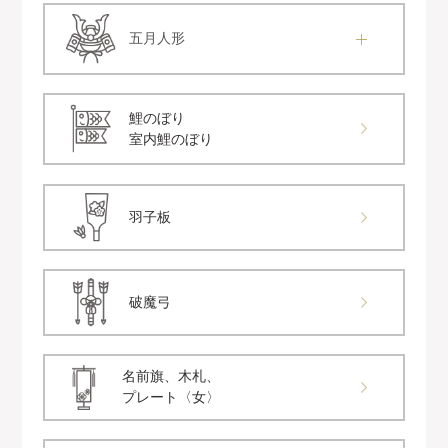
五月人形
鯉のぼり
室内鯉のぼり
羽子板
破魔弓
名前旗、木札、
プレート〈女〉