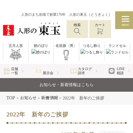
人形のまち岩槻で創業170年 人形の東玉［とうぎょく］
検索
カート
MENU
五月人形
鯉のぼり
名前旗〈男〉
つるし飾り
ランドセル
店舗
カタログ
LINE
一覧
展示会
請求
相談
お知らせ・新着情報はこちら
TOP
お知らせ
新着情報
>
>
>
2022年 新年のご挨拶
2022年 新年のご挨拶