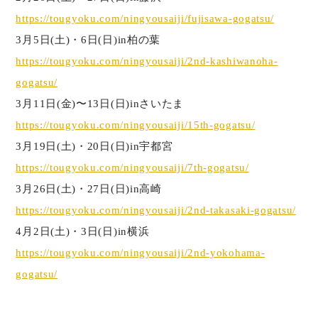
https://tougyoku.com/ningyousaiji/fujisawa-gogatsu/
3月5日(土)・6日(日)in柏の葉
https://tougyoku.com/ningyousaiji/2nd-kashiwanoha-
gogatsu/
3月11日(金)〜13日(日)inさいたま
https://tougyoku.com/ningyousaiji/15th-gogatsu/
3月19日(土)・20日(日)in宇都宮
https://tougyoku.com/ningyousaiji/7th-gogatsu/
3月26日(土)・27日(日)in高崎
https://tougyoku.com/ningyousaiji/2nd-takasaki-gogatsu/
4月2日(土)・3日(日)in横浜
https://tougyoku.com/ningyousaiji/2nd-yokohama-
gogatsu/