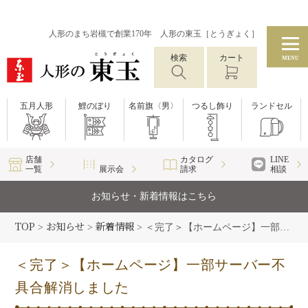
人形のまち岩槻で創業170年 人形の東玉［とうぎょく］
検索
カート
MENU
五月人形
鯉のぼり
名前旗〈男〉
つるし飾り
ランドセル
店舗
カタログ
LINE
一覧
展示会
請求
相談
お知らせ・新着情報はこちら
TOP
お知らせ
新着情報
>
>
>
＜完了＞【ホームページ】一部サーバー不具合解消しました
＜完了＞【ホームページ】一部サーバー不
具合解消しました