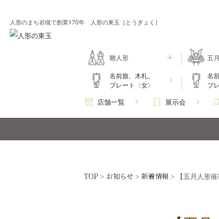
人形のまち岩槻で創業170年 人形の東玉［とうぎょく］
雛人形
五
名前旗、木札、
名
プレート〈女〉
プ
店舗一覧
展示会
TOP
お知らせ
新着情報
>
>
>
【五月人形催