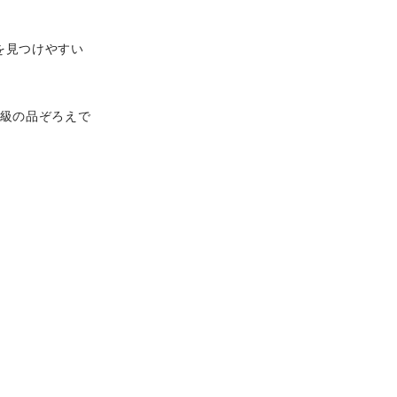
を見つけやすい
大級の品ぞろえで
。
。