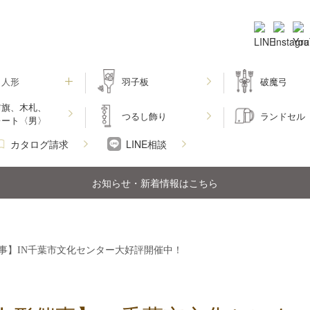
月人形
羽子板
破魔弓
前旗、木札、
つるし飾り
ランドセル
レート〈男〉
カタログ請求
LINE相談
お知らせ・新着情報はこちら
事】IN千葉市文化センター大好評開催中！