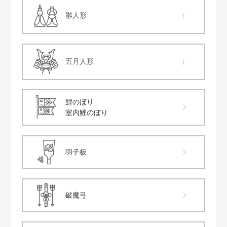
雛人形
五月人形
鯉のぼり
室内鯉のぼり
羽子板
破魔弓