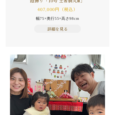
鎧飾り「10号 王者胴丸Ⅲ」
407,000円（税込）
幅75×奥行55×高さ98cm
詳細を見る