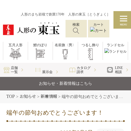
人形のまち岩槻で創業170年 人形の東玉［とうぎょく］
検索
カート
MENU
五月人形
鯉のぼり
名前旗〈男〉
つるし飾り
ランドセル
店舗
カタログ
LINE
一覧
展示会
請求
相談
お知らせ・新着情報はこちら
TOP
お知らせ
新着情報
>
>
>
端午の節句おめでとうございます！
端午の節句おめでとうございます！