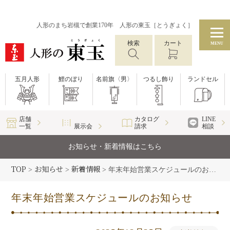
人形のまち岩槻で創業170年 人形の東玉［とうぎょく］
検索
カート
MENU
五月人形
鯉のぼり
名前旗〈男〉
つるし飾り
ランドセル
店舗
カタログ
LINE
一覧
展示会
請求
相談
お知らせ・新着情報はこちら
TOP
お知らせ
新着情報
>
>
>
年末年始営業スケジュールのお知らせ
年末年始営業スケジュールのお知らせ