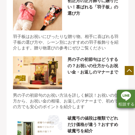
初正月の正月飾りに贈りた
い！喜ばれる「羽子板」の
選び方
羽子板はお祝いにぴったりな贈り物。相手に喜ばれる羽
子板の選び方や、シーン別におすすめの羽子板飾りを紹
介します。贈り物選びの参考にぜひご覧ください
男の子の初節句はどうする
の？お祝いの仕方からお祝
い金・お返しのマナーまで
男の子の初節句のお祝い方法を詳しく解説！お祝いの仕
方から、お祝い金の相場、お返しのマナーまで、初めて
の方でも安心のポイントを紹介します
破魔弓の値段は種類でどれ
店舗一覧
展示会情報
カタログ請求
だけ価格が違う？おすすめ
破魔弓を紹介