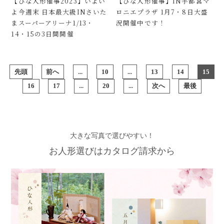
【ひな人形催事2023】いよい
【ひな人形催事】IN宇都宮マ
よ今週末 日本最大級INさいた
ロニエプラザ 1月7・8日大盛
まスーパーアリーナ1/13・
況開催中です！
14・15の3日間開催
先頭
前へ
...
10
...
13
14
15
16
17
...
20
...
次へ
最後
大きな写真で選びやすい！
お人形選びはカタログ請求から