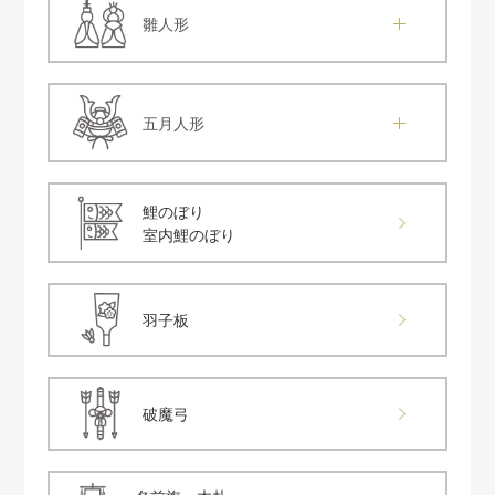
雛人形
五月人形
鯉のぼり
室内鯉のぼり
羽子板
破魔弓