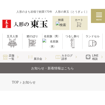
人形のまち岩槻で創業170年 人形の東玉［とうぎょく］
検索
カート
MENU
五月人形
鯉のぼり
名前旗〈男〉
つるし飾り
ランドセル
店舗
カタログ
LINE
一覧
展示会
請求
相談
お知らせ・新着情報はこちら
TOP
>
お知らせ