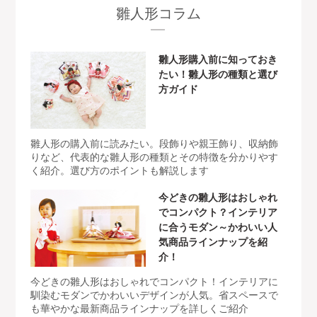
雛人形コラム
雛人形購入前に知っておき
たい！雛人形の種類と選び
方ガイド
雛人形の購入前に読みたい。段飾りや親王飾り、収納飾
りなど、代表的な雛人形の種類とその特徴を分かりやす
く紹介。選び方のポイントも解説します
今どきの雛人形はおしゃれ
でコンパクト？インテリア
に合うモダン～かわいい人
気商品ラインナップを紹
介！
今どきの雛人形はおしゃれでコンパクト！インテリアに
馴染むモダンでかわいいデザインが人気。省スペースで
も華やかな最新商品ラインナップを詳しくご紹介